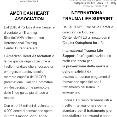
INTERNATIONAL
AMERICAN HEART
TRAUMA LIFE SUPPORT
ASSOCIATION
Dal 2019 APS Live Alive Center è
Dal 2018 APS Live Alive Center è
diventato un
Course
diventato un
Training
Center
dell'ITLS allineato con il
Site
dell'AHA allineato con
Chapter
Outsphera for life
.
l'International Training
Center
Outsphera srl
.
International Trauma Life
Support
è un'organizzazione no-
L'
American Heart Association
è
profit che opera per
la più grande organizzazione a
la
prevenzione della morte e
livello mondiale che si occupa di
delle invalidità da
emergenze cardiovascolari,
trauma
attraverso programmi di
membro capofila dell'ILCOR
formazione specifici per il
(International Liaison Committee
trattamento dei traumi in
on Resuscitation) e promotore
emergenza.
delle linee guida più diffuse al
mondo.
I corsi ITLS sono
riconosciuti a
livello internazionale come
Con oltre 22 milioni di volontari e
standard per il trattamento pre-
4.000 centri di formazione sparsi
ospedaliero dei traumi
e sono
in tutto il mondo,
ogni anno