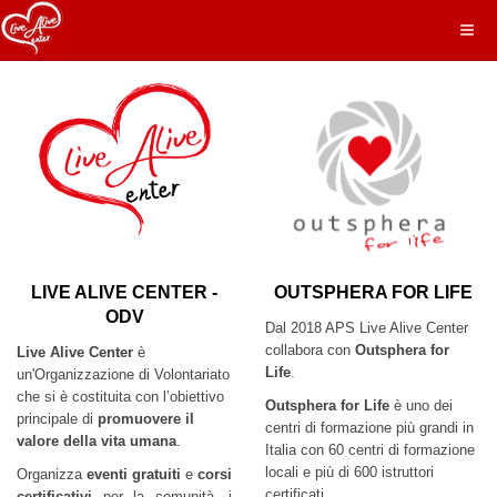
LIVE ALIVE CENTER -
OUTSPHERA FOR LIFE
ODV
Dal 2018 APS Live Alive Center
collabora con
Outsphera for
Live Alive Center
è
Life
.
un'Organizzazione di Volontariato
che si è costituita con l’obiettivo
Outsphera for Life
è uno dei
principale di
promuovere il
centri di formazione più grandi in
valore della vita
umana
.
Italia con 60 centri di formazione
locali e più di 600 istruttori
Organizza
eventi gratuiti
e
corsi
certificati.
certificativi
per la comunità, i